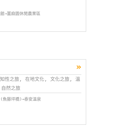
化館→薑麻園休閒農業區
»
知性之旅, 在地文化, 文化之旅, 溫
 自然之旅
(魚藤坪橋)→泰安溫泉