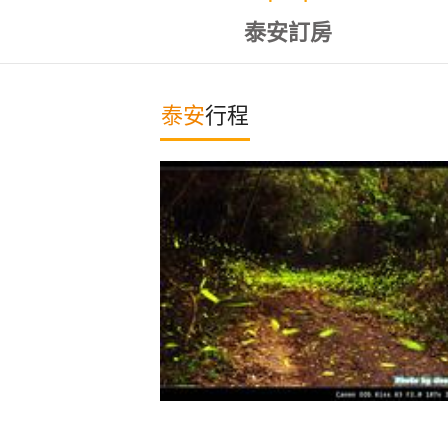
泰安訂房
泰安
行程