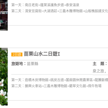
第一天：南庄老街→蓬萊溪護魚步道→泰安溫泉
第二天：清安豆腐街→大湖酒莊→三義木雕博物館→山板樵臉譜文
苗栗山水二日遊I
2日遊
旅遊地：
苗栗縣
主 題：
泉之旅,
第一天：造橋木炭博物館→挑炭古道→薑麻園休閒農業區→龍騰斷橋
第二天：勝興火車站→三義木雕博物館→藺草文化館→飛牛牧場