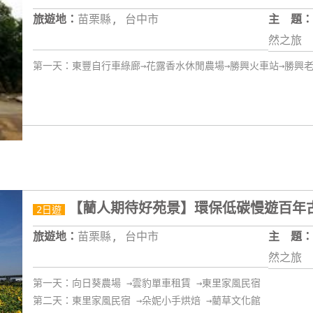
旅遊地：
苗栗縣, 台中市
主 題：
然之旅
第一天：東豐自行車綠廊→花露香水休閒農場→勝興火車站→勝興
【藺人期待好苑景】環保低碳慢遊百年
2日遊
旅遊地：
苗栗縣, 台中市
主 題：
然之旅
第一天：向日葵農場 →雲豹單車租賃 →東里家風民宿
第二天：東里家風民宿 →朵妮小手烘焙 →藺草文化館