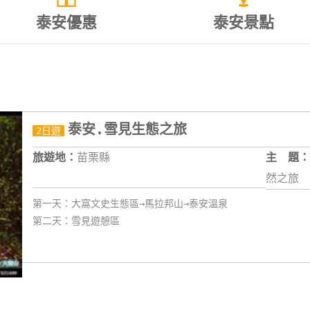
泰安優惠
泰安景點
泰安.雪見生態之旅
2日遊
旅遊地：
苗栗縣
主 題：
然之旅
第一天：大窩文史生態區→馬拉邦山→泰安溫泉
第二天：雪見遊憩區