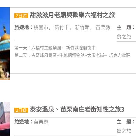
甜滋滋月老廟與歡樂六福村之旅
2日遊
旅遊地：
桃園市, 新竹市, 新竹縣, 苗栗縣
主 題：
食之旅
第一天：六福村主題樂園→ 新竹城隍廟夜市
第二天：古奇峰風景區→牛軋糖博物館→大溪老街→ 巧克力雲莊
泰安溫泉、苗栗南庄老街知性之旅3
2日遊
旅遊地：
苗栗縣
主 題：
然之旅