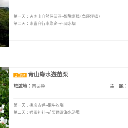
第一天：火炎山自然保留區→龍騰斷橋(魚藤坪橋)
第二天：東豐自行車綠廊→石岡水壩
青山綠水遊苗栗
2日遊
旅遊地：
苗栗縣
主 題：
第一天：挑炭古道→飛牛牧場
第二天：通霄神社→苗栗通霄海水浴場