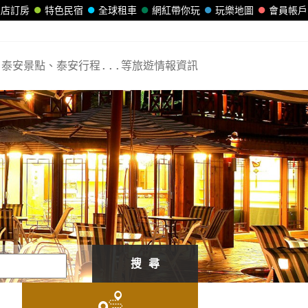
飯店訂房
特色民宿
全球租車
網紅帶你玩
玩樂地圖
會員帳戶
泰安景點、泰安行程...等旅遊情報資訊
搜 尋