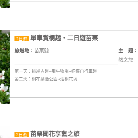
單車賞桐趣‧二日遊苗栗
2日遊
旅遊地：
苗栗縣
主 題：
然之旅
第一天：挑炭古道→飛牛牧場→銅鑼自行車道
第二天：桐花樂活公園→油桐花坊
苗栗聞花享舊之旅
2日遊