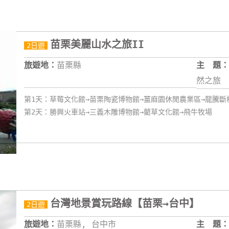
苗栗美麗山水之旅II
2日遊
旅遊地：
苗栗縣
主 題：
然之旅
第1天：草莓文化館→苗栗陶瓷博物館→薑麻園休閒農業區→龍騰斷
第2天：勝興火車站→三義木雕博物館→藺草文化館→飛牛牧場
台灣地景賞玩路線【苗栗→台中】
2日遊
旅遊地：
苗栗縣, 台中市
主 題：